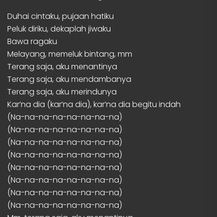
Duhai cintaku, pujaan hatiku
Peluk diriku, dekaplah jiwaku
Bawa ragaku
Melayang, memeluk bintang, mm
Terang saja, aku menantinya
Terang saja, aku mendambanya
Terang saja, aku merindunya
Kar’na dia (kar’na dia), kar’na dia begitu indah
(Na-na-na-na-na-na-na-na)
(Na-na-na-na-na-na-na-na)
(Na-na-na-na-na-na-na-na)
(Na-na-na-na-na-na-na-na)
(Na-na-na-na-na-na-na-na)
(Na-na-na-na-na-na-na-na)
(Na-na-na-na-na-na-na-na)
(Na-na-na-na-na-na-na-na)