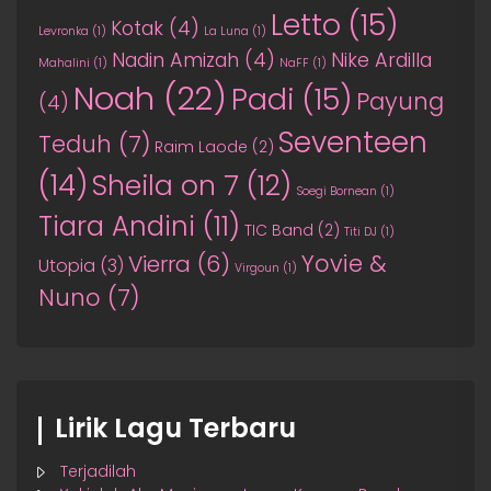
Letto
(15)
Kotak
(4)
Levronka
(1)
La Luna
(1)
Nadin Amizah
(4)
Nike Ardilla
Mahalini
(1)
NaFF
(1)
Noah
(22)
Padi
(15)
Payung
(4)
Seventeen
Teduh
(7)
Raim Laode
(2)
(14)
Sheila on 7
(12)
Soegi Bornean
(1)
Tiara Andini
(11)
TIC Band
(2)
Titi DJ
(1)
Yovie &
Vierra
(6)
Utopia
(3)
Virgoun
(1)
Nuno
(7)
Lirik Lagu Terbaru
Terjadilah