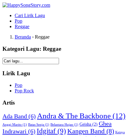
Cari Lirik Lagu
Pop
Reggae
Beranda
›
Reggae
Kategori Lagu: Reggae
Lirik Lagu
Pop
Pop Rock
Artis
Andra & The Backbone
(12)
Ada Band
(6)
Ghea
Geisha
(2)
Anggi Marito
(1)
Batas Senja
(1)
Belantara Hujan
(1)
Idgitaf
(9)
Kangen Band
(8)
Indrawari
(6)
Keisya