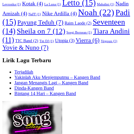
Letto
(15)
Kotak
(4)
Nadin
Levronka
(1)
La Luna
(1)
Mahalini
(1)
Noah
(22)
Padi
Amizah
(4)
Nike Ardilla
(4)
NaFF
(1)
(15)
Seventeen
Payung Teduh
(7)
Raim Laode
(2)
(14)
Sheila on 7
(12)
Tiara Andini
Soegi Bornean
(1)
(11)
Vierra
(6)
Utopia
(3)
TIC Band
(2)
Titi DJ
(1)
Virgoun
(1)
Yovie & Nuno
(7)
Lirik Lagu Terbaru
Terjadilah
Yakinlah Aku Menjemputmu – Kangen Band
Jangan Menangis Lagi – Kangen Band
Dinda-Kangen Band
Bintang 14 Hari – Kangen Band