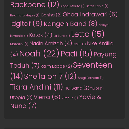
Backbone
(12)
Anggi Marito
(1)
Batas Senja
(1)
Ghea Indrawari
(6)
Geisha
(2)
Belantara Hujan
(1)
Idgitaf
(9)
Kangen Band
(8)
Keisya
Letto
(15)
Kotak
(4)
Levronka
(1)
La Luna
(1)
Nadin Amizah
(4)
Nike Ardilla
Mahalini
(1)
NaFF
(1)
Noah
(22)
Padi
(15)
Payung
(4)
Seventeen
Teduh
(7)
Raim Laode
(2)
(14)
Sheila on 7
(12)
Soegi Bornean
(1)
Tiara Andini
(11)
TIC Band
(2)
Titi DJ
(1)
Yovie &
Vierra
(6)
Utopia
(3)
Virgoun
(1)
Nuno
(7)