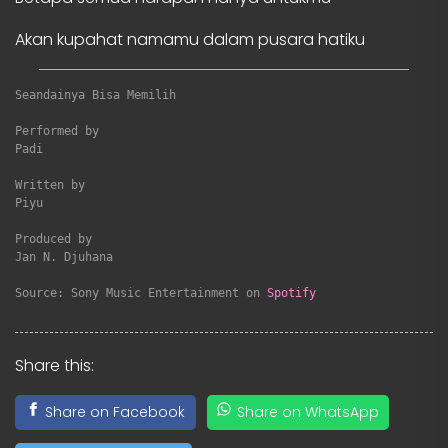
Akan kupahat namamu dalam pusara hatiku
Seandainya Bisa Memilih
Performed by

Padi

Written by

Piyu

Produced by

Jan N. Djuhana

Source: Sony Music Entertainment on 
Spotify
Share this:
Share on Facebook
Share on WhatsApp