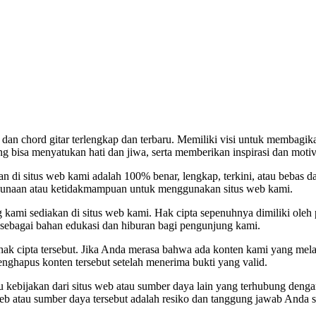
dan chord gitar terlengkap dan terbaru. Memiliki visi untuk membagika
 bisa menyatukan hati dan jiwa, serta memberikan inspirasi dan motiv
i situs web kami adalah 100% benar, lengkap, terkini, atau bebas dar
ggunaan atau ketidakmampuan untuk menggunakan situs web kami.
ng kami sediakan di situs web kami. Hak cipta sepenuhnya dimiliki oleh 
t sebagai bahan edukasi dan hiburan bagi pengunjung kami.
k cipta tersebut. Jika Anda merasa bahwa ada konten kami yang melan
enghapus konten tersebut setelah menerima bukti yang valid.
u kebijakan dari situs web atau sumber daya lain yang terhubung deng
b atau sumber daya tersebut adalah resiko dan tanggung jawab Anda se