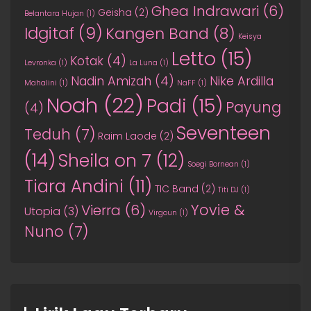
Ghea Indrawari
(6)
Geisha
(2)
Belantara Hujan
(1)
Idgitaf
(9)
Kangen Band
(8)
Keisya
Letto
(15)
Kotak
(4)
Levronka
(1)
La Luna
(1)
Nadin Amizah
(4)
Nike Ardilla
Mahalini
(1)
NaFF
(1)
Noah
(22)
Padi
(15)
Payung
(4)
Seventeen
Teduh
(7)
Raim Laode
(2)
(14)
Sheila on 7
(12)
Soegi Bornean
(1)
Tiara Andini
(11)
TIC Band
(2)
Titi DJ
(1)
Yovie &
Vierra
(6)
Utopia
(3)
Virgoun
(1)
Nuno
(7)