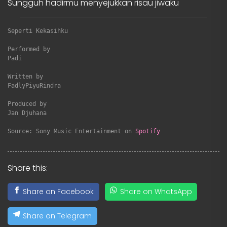
Sungguh hadirmu menyejukkan risau jiwaku
Seperti Kekasihku
Performed by

Padi

Written by

FadlyPiyuRindra

Produced by

Jan Djuhana

Source: Sony Music Entertainment on 
Spotify
Share this:
Share on Facebook
Share on WhatsApp
Share on Telegram