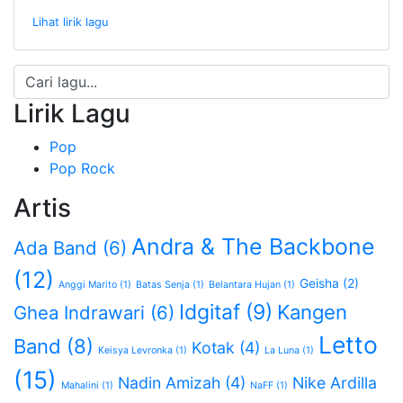
Lihat lirik lagu
Lirik Lagu
Pop
Pop Rock
Artis
Andra & The Backbone
Ada Band
(6)
(12)
Geisha
(2)
Anggi Marito
(1)
Batas Senja
(1)
Belantara Hujan
(1)
Idgitaf
(9)
Kangen
Ghea Indrawari
(6)
Letto
Band
(8)
Kotak
(4)
Keisya Levronka
(1)
La Luna
(1)
(15)
Nadin Amizah
(4)
Nike Ardilla
Mahalini
(1)
NaFF
(1)