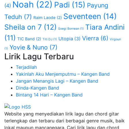
Noah
(22)
Padi
(15)
Payung
(4)
Seventeen
(14)
Teduh
(7)
Raim Laode
(2)
Sheila on 7
(12)
Tiara Andini
Soegi Bornean
(1)
(11)
Vierra
(6)
Utopia
(3)
TIC Band
(2)
Titi DJ
(1)
Virgoun
Yovie & Nuno
(7)
(1)
Lirik Lagu Terbaru
Terjadilah
Yakinlah Aku Menjemputmu – Kangen Band
Jangan Menangis Lagi – Kangen Band
Dinda-Kangen Band
Bintang 14 Hari – Kangen Band
Website yang menyediakan lirik lagu dan chord gitar
terlengkap dan terbaru dari berbagai genre musik, baik
lokal maupun mancanegara. Cari lirik lagu dan chord