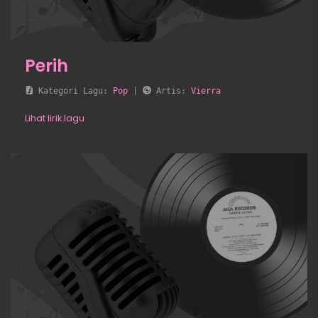
Perih
 Kategori Lagu: 
Pop
 | 
 Artis: 
Vierra
Lihat lirik lagu