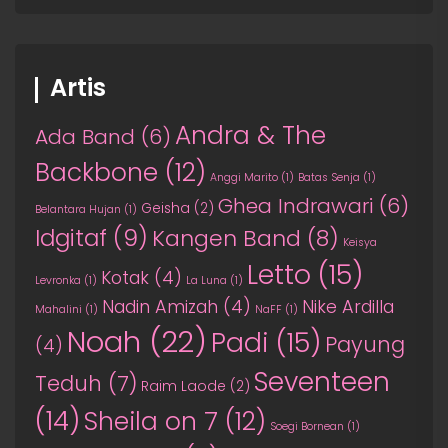
Artis
Andra & The
Ada Band
(6)
Backbone
(12)
Anggi Marito
(1)
Batas Senja
(1)
Ghea Indrawari
(6)
Geisha
(2)
Belantara Hujan
(1)
Idgitaf
(9)
Kangen Band
(8)
Keisya
Letto
(15)
Kotak
(4)
Levronka
(1)
La Luna
(1)
Nadin Amizah
(4)
Nike Ardilla
Mahalini
(1)
NaFF
(1)
Noah
(22)
Padi
(15)
Payung
(4)
Seventeen
Teduh
(7)
Raim Laode
(2)
(14)
Sheila on 7
(12)
Soegi Bornean
(1)