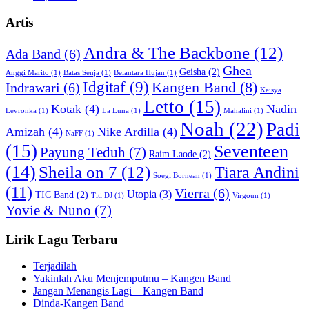
Artis
Andra & The Backbone
(12)
Ada Band
(6)
Ghea
Geisha
(2)
Anggi Marito
(1)
Batas Senja
(1)
Belantara Hujan
(1)
Idgitaf
(9)
Kangen Band
(8)
Indrawari
(6)
Keisya
Letto
(15)
Kotak
(4)
Nadin
Levronka
(1)
La Luna
(1)
Mahalini
(1)
Noah
(22)
Padi
Amizah
(4)
Nike Ardilla
(4)
NaFF
(1)
(15)
Seventeen
Payung Teduh
(7)
Raim Laode
(2)
(14)
Sheila on 7
(12)
Tiara Andini
Soegi Bornean
(1)
(11)
Vierra
(6)
Utopia
(3)
TIC Band
(2)
Titi DJ
(1)
Virgoun
(1)
Yovie & Nuno
(7)
Lirik Lagu Terbaru
Terjadilah
Yakinlah Aku Menjemputmu – Kangen Band
Jangan Menangis Lagi – Kangen Band
Dinda-Kangen Band