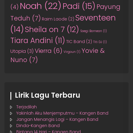
Noah
(22)
Padi
(15)
Payung
(4)
Seventeen
Teduh
(7)
Raim Laode
(2)
(14)
Sheila on 7
(12)
Soegi Bornean
(1)
Tiara Andini
(11)
TIC Band
(2)
Titi DJ
(1)
Yovie &
Vierra
(6)
Utopia
(3)
Virgoun
(1)
Nuno
(7)
Lirik Lagu Terbaru
Terjadilah
Yakinlah Aku Menjemputmu – Kangen Band
Jangan Menangis Lagi – Kangen Band
Dinda-Kangen Band
Bintang 14 Hari – Kangen Band