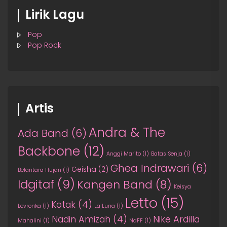
Lirik Lagu
Pop
Pop Rock
Artis
Andra & The
Ada Band
(6)
Backbone
(12)
Anggi Marito
(1)
Batas Senja
(1)
Ghea Indrawari
(6)
Geisha
(2)
Belantara Hujan
(1)
Idgitaf
(9)
Kangen Band
(8)
Keisya
Letto
(15)
Kotak
(4)
Levronka
(1)
La Luna
(1)
Nadin Amizah
(4)
Nike Ardilla
Mahalini
(1)
NaFF
(1)