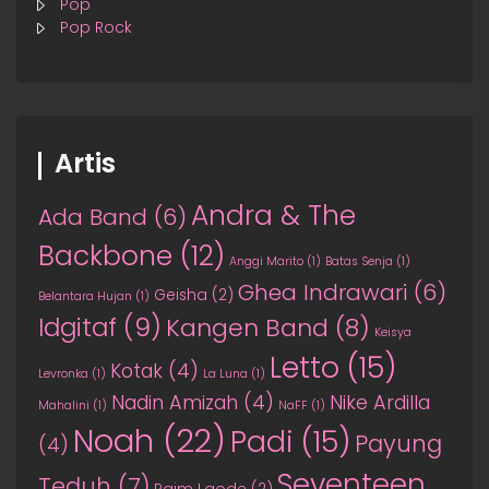
Pop
Pop Rock
Artis
Andra & The
Ada Band
(6)
Backbone
(12)
Anggi Marito
(1)
Batas Senja
(1)
Ghea Indrawari
(6)
Geisha
(2)
Belantara Hujan
(1)
Idgitaf
(9)
Kangen Band
(8)
Keisya
Letto
(15)
Kotak
(4)
Levronka
(1)
La Luna
(1)
Nadin Amizah
(4)
Nike Ardilla
Mahalini
(1)
NaFF
(1)
Noah
(22)
Padi
(15)
Payung
(4)
Seventeen
Teduh
(7)
Raim Laode
(2)