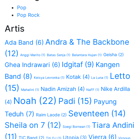
Pop
Pop Rock
Artis
Andra & The Backbone
Ada Band
(6)
(12)
Geisha
(2)
Anggi Marito
(1)
Batas Senja
(1)
Belantara Hujan
(1)
Idgitaf
(9)
Kangen
Ghea Indrawari
(6)
Letto
Band
(8)
Kotak
(4)
Keisya Levronka
(1)
La Luna
(1)
(15)
Nadin Amizah
(4)
Nike Ardilla
Mahalini
(1)
NaFF
(1)
Noah
(22)
Padi
(15)
Payung
(4)
Seventeen
(14)
Teduh
(7)
Raim Laode
(2)
Sheila on 7
(12)
Tiara Andini
Soegi Bornean
(1)
(11)
Vierra
(6)
Utopia
(3)
TIC Band
(2)
Titi DJ
(1)
Virgoun