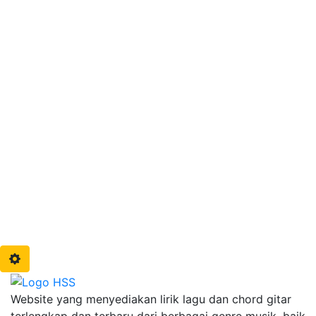
Letto
Band
(8)
Kotak
(4)
Keisya Levronka
(1)
La Luna
(1)
(15)
Nadin Amizah
(4)
Nike Ardilla
Mahalini
(1)
NaFF
(1)
Noah
(22)
Padi
(15)
Payung
(4)
Seventeen
(14)
Teduh
(7)
Raim Laode
(2)
Sheila on 7
(12)
Tiara Andini
Soegi Bornean
(1)
(11)
Vierra
(6)
Utopia
(3)
TIC Band
(2)
Titi DJ
(1)
Virgoun
Yovie & Nuno
(7)
(1)
Lirik Lagu Terbaru
Terjadilah
Yakinlah Aku Menjemputmu – Kangen Band
Jangan Menangis Lagi – Kangen Band
Dinda-Kangen Band
Bintang 14 Hari – Kangen Band
Website yang menyediakan lirik lagu dan chord gitar
terlengkap dan terbaru dari berbagai genre musik, baik