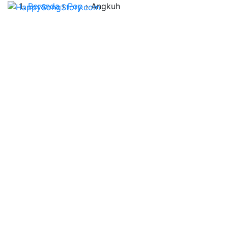
Beranda
›
Pop
›
Angkuh
Lirik Lagu Angkuh -
Padi
 Kategori Lagu: 
Pop
 | 
 Artis: 
Padi