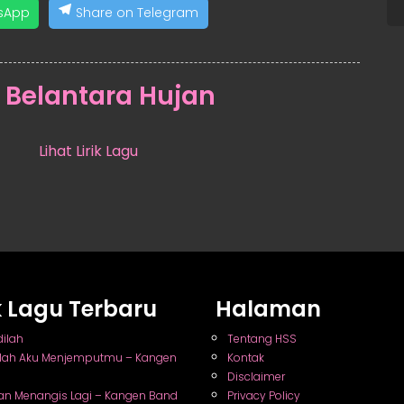
sApp
Share on Telegram
:
Belantara Hujan
Lihat Lirik Lagu
ik Lagu Terbaru
Halaman
dilah
Tentang HSS
nlah Aku Menjemputmu – Kangen
Kontak
Disclaimer
an Menangis Lagi – Kangen Band
Privacy Policy