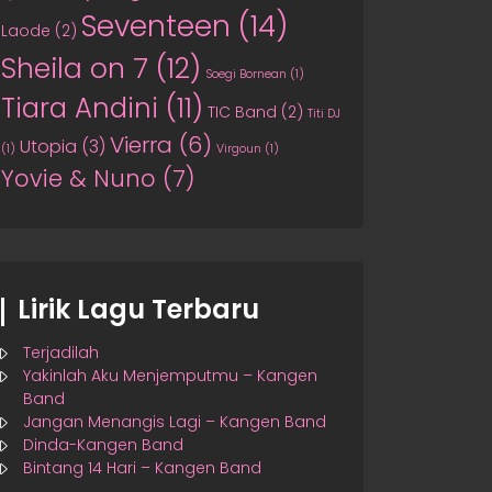
Seventeen
(14)
Laode
(2)
Sheila on 7
(12)
Soegi Bornean
(1)
Tiara Andini
(11)
TIC Band
(2)
Titi DJ
Vierra
(6)
Utopia
(3)
(1)
Virgoun
(1)
Yovie & Nuno
(7)
Lirik Lagu Terbaru
Terjadilah
Yakinlah Aku Menjemputmu – Kangen
Band
Jangan Menangis Lagi – Kangen Band
Dinda-Kangen Band
Bintang 14 Hari – Kangen Band