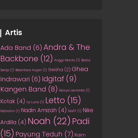
Artis
Andra & The
Ada Band
(6)
Backbone
(12)
Anggi Marito
(1)
Batas
Ghea
Geisha
(2)
Senja
(1)
Belantara Hujan
(1)
Idgitaf
(9)
Indrawari
(6)
Kangen Band
(8)
Keisya Levronka
(1)
Letto
(15)
Kotak
(4)
La Luna
(1)
Nadin Amizah
(4)
Nike
Mahalini
(1)
NaFF
(1)
Noah
(22)
Padi
Ardilla
(4)
(15)
Payung Teduh
(7)
Raim