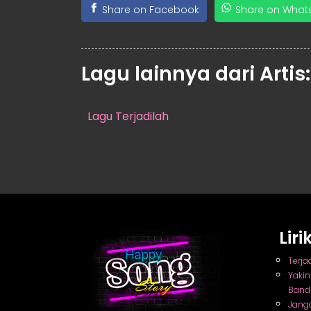
Share on Facebook
Share on What
Lagu lainnya dari Artis
Lagu Terjadilah
Lir
Terja
Yaki
Band
Jang