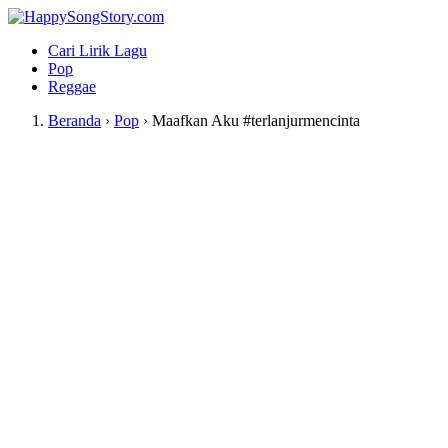
Cari Lirik Lagu
Pop
Reggae
Beranda
›
Pop
›
Maafkan Aku #terlanjurmencinta
Lirik Lagu Maafkan Aku #terlanjurmenci
 Kategori Lagu: 
Pop
 | 
 Artis: 
Tiara Andini