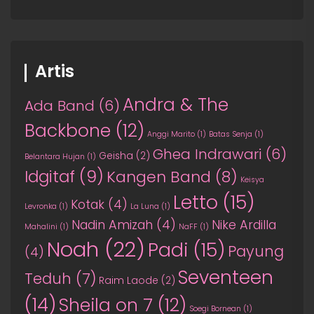
Artis
Andra & The
Ada Band
(6)
Backbone
(12)
Anggi Marito
(1)
Batas Senja
(1)
Ghea Indrawari
(6)
Geisha
(2)
Belantara Hujan
(1)
Idgitaf
(9)
Kangen Band
(8)
Keisya
Letto
(15)
Kotak
(4)
Levronka
(1)
La Luna
(1)
Nadin Amizah
(4)
Nike Ardilla
Mahalini
(1)
NaFF
(1)
Noah
(22)
Padi
(15)
Payung
(4)
Seventeen
Teduh
(7)
Raim Laode
(2)
(14)
Sheila on 7
(12)
Soegi Bornean
(1)