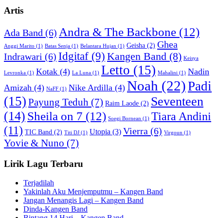
Artis
Andra & The Backbone
(12)
Ada Band
(6)
Ghea
Geisha
(2)
Anggi Marito
(1)
Batas Senja
(1)
Belantara Hujan
(1)
Idgitaf
(9)
Kangen Band
(8)
Indrawari
(6)
Keisya
Letto
(15)
Kotak
(4)
Nadin
Levronka
(1)
La Luna
(1)
Mahalini
(1)
Noah
(22)
Padi
Amizah
(4)
Nike Ardilla
(4)
NaFF
(1)
(15)
Seventeen
Payung Teduh
(7)
Raim Laode
(2)
(14)
Sheila on 7
(12)
Tiara Andini
Soegi Bornean
(1)
(11)
Vierra
(6)
Utopia
(3)
TIC Band
(2)
Titi DJ
(1)
Virgoun
(1)
Yovie & Nuno
(7)
Lirik Lagu Terbaru
Terjadilah
Yakinlah Aku Menjemputmu – Kangen Band
Jangan Menangis Lagi – Kangen Band
Dinda-Kangen Band
Bintang 14 Hari – Kangen Band