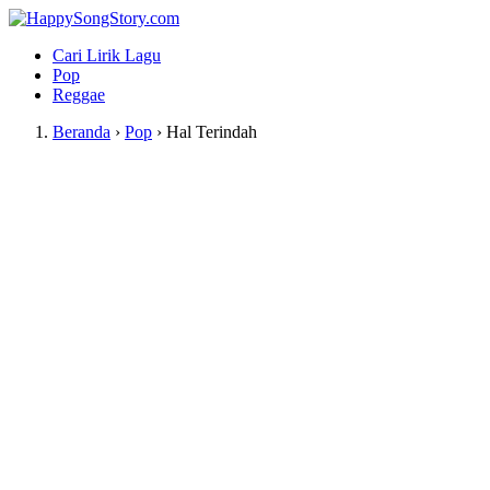
Cari Lirik Lagu
Pop
Reggae
Beranda
›
Pop
›
Hal Terindah
Lirik Lagu Hal Terindah -
Seventeen
 Kategori Lagu: 
Pop
 | 
 Artis: 
Seventeen