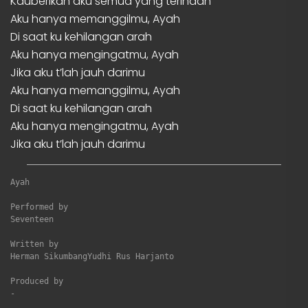
Kauberikan aku semua yang terindah
Aku hanya memanggilmu, Ayah
Di saat ku kehilangan arah
Aku hanya mengingatmu, Ayah
Jika aku t’lah jauh darimu
Aku hanya memanggilmu, Ayah
Di saat ku kehilangan arah
Aku hanya mengingatmu, Ayah
Jika aku t’lah jauh darimu
Ayah
Performed by

Seventeen

Written by

Herman SikumbangYudhi Rus Harjanto

Produced by

-
