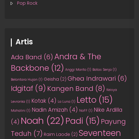
Pop Rock
Artis
Andra & The
Ada Band
(6)
Backbone
(12)
Anggi Marito
(1)
Batas Senja
(1)
Ghea Indrawari
(6)
Geisha
(2)
Belantara Hujan
(1)
Idgitaf
(9)
Kangen Band
(8)
Keisya
Letto
(15)
Kotak
(4)
Levronka
(1)
La Luna
(1)
Nadin Amizah
(4)
Nike Ardilla
Mahalini
(1)
NaFF
(1)
Noah
(22)
Padi
(15)
Payung
(4)
Seventeen
Teduh
(7)
Raim Laode
(2)