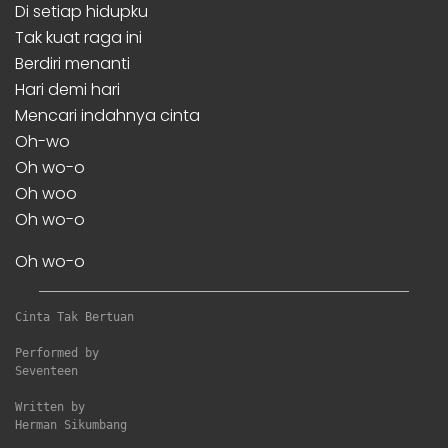
Di setiap hidupku
Tak kuat raga ini
Berdiri menanti
Hari demi hari
Mencari indahnya cinta
Oh-wo
Oh wo-o
Oh woo
Oh wo-o
Oh wo-o
Cinta Tak Bertuan
Performed by

Seventeen

Written by

Herman Sikumbang
