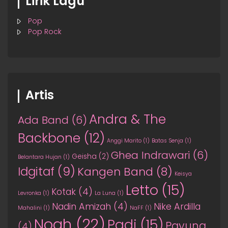
Lirik Lagu
Pop
Pop Rock
Artis
Andra & The
Ada Band
(6)
Backbone
(12)
Anggi Marito
(1)
Batas Senja
(1)
Ghea Indrawari
(6)
Geisha
(2)
Belantara Hujan
(1)
Idgitaf
(9)
Kangen Band
(8)
Keisya
Letto
(15)
Kotak
(4)
Levronka
(1)
La Luna
(1)
Nadin Amizah
(4)
Nike Ardilla
Mahalini
(1)
NaFF
(1)
Noah
(22)
Padi
(15)
Payung
(4)