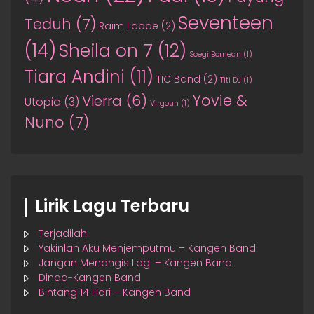
Seventeen
Teduh
(7)
Raim Laode
(2)
(14)
Sheila on 7
(12)
Soegi Bornean
(1)
Tiara Andini
(11)
TIC Band
(2)
Titi DJ
(1)
Yovie &
Vierra
(6)
Utopia
(3)
Virgoun
(1)
Nuno
(7)
Lirik Lagu Terbaru
Terjadilah
Yakinlah Aku Menjemputmu – Kangen Band
Jangan Menangis Lagi – Kangen Band
Dinda-Kangen Band
Bintang 14 Hari – Kangen Band