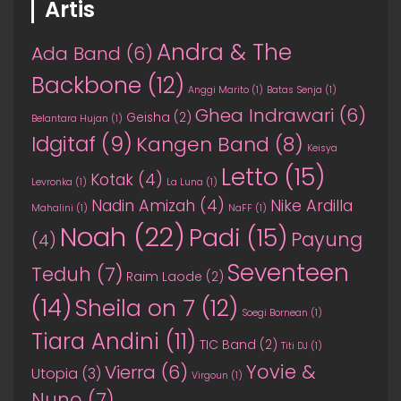
Artis
Andra & The
Ada Band
(6)
Backbone
(12)
Anggi Marito
(1)
Batas Senja
(1)
Ghea Indrawari
(6)
Geisha
(2)
Belantara Hujan
(1)
Idgitaf
(9)
Kangen Band
(8)
Keisya
Letto
(15)
Kotak
(4)
Levronka
(1)
La Luna
(1)
Nadin Amizah
(4)
Nike Ardilla
Mahalini
(1)
NaFF
(1)
Noah
(22)
Padi
(15)
Payung
(4)
Seventeen
Teduh
(7)
Raim Laode
(2)
(14)
Sheila on 7
(12)
Soegi Bornean
(1)
Tiara Andini
(11)
TIC Band
(2)
Titi DJ
(1)
Yovie &
Vierra
(6)
Utopia
(3)
Virgoun
(1)
Nuno
(7)