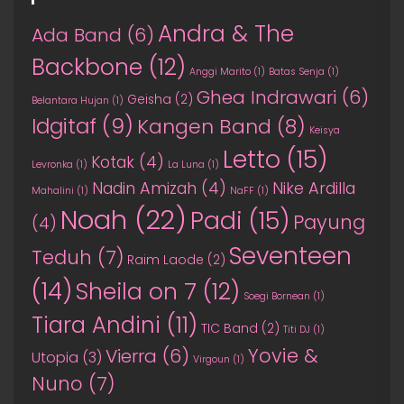
Andra & The
Ada Band
(6)
Backbone
(12)
Anggi Marito
(1)
Batas Senja
(1)
Ghea Indrawari
(6)
Geisha
(2)
Belantara Hujan
(1)
Idgitaf
(9)
Kangen Band
(8)
Keisya
Letto
(15)
Kotak
(4)
Levronka
(1)
La Luna
(1)
Nadin Amizah
(4)
Nike Ardilla
Mahalini
(1)
NaFF
(1)
Noah
(22)
Padi
(15)
Payung
(4)
Seventeen
Teduh
(7)
Raim Laode
(2)
(14)
Sheila on 7
(12)
Soegi Bornean
(1)
Tiara Andini
(11)
TIC Band
(2)
Titi DJ
(1)
Yovie &
Vierra
(6)
Utopia
(3)
Virgoun
(1)
Nuno
(7)