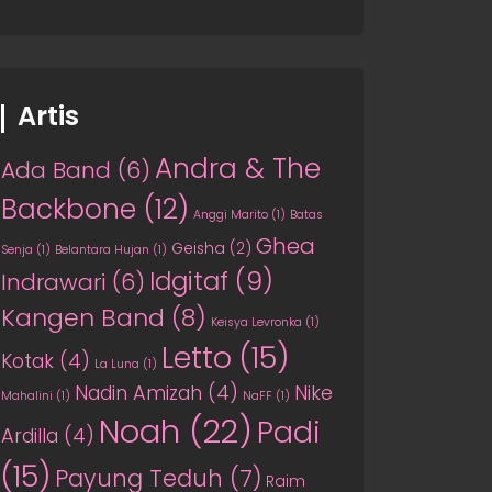
Artis
Andra & The
Ada Band
(6)
Backbone
(12)
Anggi Marito
(1)
Batas
Ghea
Geisha
(2)
Senja
(1)
Belantara Hujan
(1)
Idgitaf
(9)
Indrawari
(6)
Kangen Band
(8)
Keisya Levronka
(1)
Letto
(15)
Kotak
(4)
La Luna
(1)
Nadin Amizah
(4)
Nike
Mahalini
(1)
NaFF
(1)
Noah
(22)
Padi
Ardilla
(4)
(15)
Payung Teduh
(7)
Raim