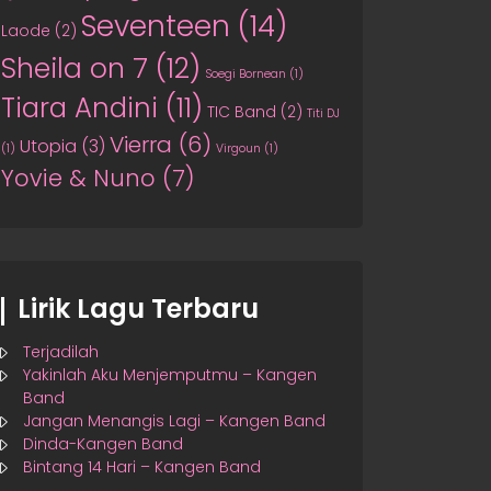
Seventeen
(14)
Laode
(2)
Sheila on 7
(12)
Soegi Bornean
(1)
Tiara Andini
(11)
TIC Band
(2)
Titi DJ
Vierra
(6)
Utopia
(3)
(1)
Virgoun
(1)
Yovie & Nuno
(7)
Lirik Lagu Terbaru
Terjadilah
Yakinlah Aku Menjemputmu – Kangen
Band
Jangan Menangis Lagi – Kangen Band
Dinda-Kangen Band
Bintang 14 Hari – Kangen Band