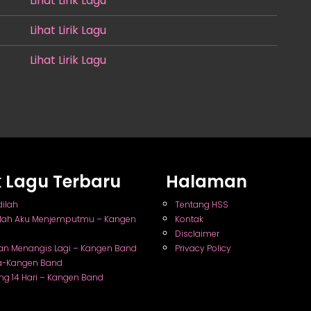
Lihat Lirik Lagu
Lihat Lirik Lagu
Lihat Lirik Lagu
ik Lagu Terbaru
Halaman
dilah
Tentang HSS
nlah Aku Menjemputmu – Kangen
Kontak
Disclaimer
an Menangis Lagi – Kangen Band
Privacy Policy
a-Kangen Band
ng 14 Hari – Kangen Band