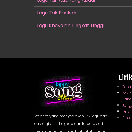
Lagu Tak Ada Yang Abadi
Lagu Tak Bisakah
Lagu Khayalan Tingkat Tinggi
Lir
Terja
Yaki
Band
Jang
Dind
Website yang menyediakan lirik lagu dan
Binta
chord gitar terlengkap dan terbaru dari
berbagai genre musik, baik lokal maupun