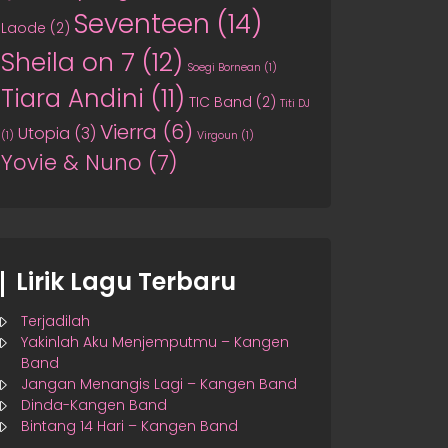
Seventeen
(14)
Laode
(2)
Sheila on 7
(12)
Soegi Bornean
(1)
Tiara Andini
(11)
TIC Band
(2)
Titi DJ
Vierra
(6)
Utopia
(3)
(1)
Virgoun
(1)
Yovie & Nuno
(7)
Lirik Lagu Terbaru
Terjadilah
Yakinlah Aku Menjemputmu – Kangen
Band
Jangan Menangis Lagi – Kangen Band
Dinda-Kangen Band
Bintang 14 Hari – Kangen Band