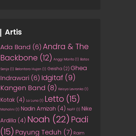
Artis
Andra & The
Ada Band
(6)
Backbone
(12)
Anggi Marito
(1)
Batas
Ghea
Geisha
(2)
Senja
(1)
Belantara Hujan
(1)
Idgitaf
(9)
Indrawari
(6)
Kangen Band
(8)
Keisya Levronka
(1)
Letto
(15)
Kotak
(4)
La Luna
(1)
Nadin Amizah
(4)
Nike
Mahalini
(1)
NaFF
(1)
Noah
(22)
Padi
Ardilla
(4)
(15)
Payung Teduh
(7)
Raim