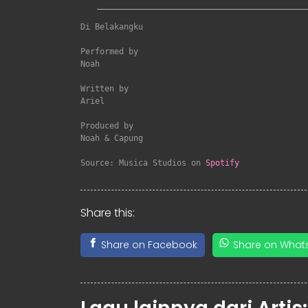
Di Belakangku
Performed by

Noah

Written by

Ariel

Produced by

Noah & Capung

Source: Musica Studios on 
Spotify
Share this:
Share on Facebook
Share on What