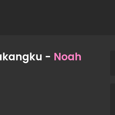
elakangku -
Noah