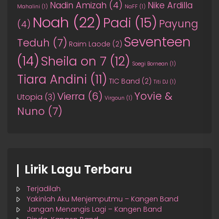
Nadin Amizah
(4)
Nike Ardilla
Mahalini
(1)
NaFF
(1)
Noah
(22)
Padi
(15)
Payung
(4)
Seventeen
Teduh
(7)
Raim Laode
(2)
(14)
Sheila on 7
(12)
Soegi Bornean
(1)
Tiara Andini
(11)
TIC Band
(2)
Titi DJ
(1)
Yovie &
Vierra
(6)
Utopia
(3)
Virgoun
(1)
Nuno
(7)
Lirik Lagu Terbaru
Terjadilah
Yakinlah Aku Menjemputmu – Kangen Band
Jangan Menangis Lagi – Kangen Band