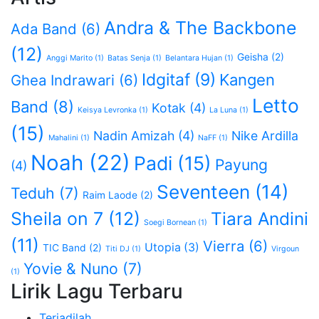
Andra & The Backbone
Ada Band
(6)
(12)
Geisha
(2)
Anggi Marito
(1)
Batas Senja
(1)
Belantara Hujan
(1)
Idgitaf
(9)
Kangen
Ghea Indrawari
(6)
Letto
Band
(8)
Kotak
(4)
Keisya Levronka
(1)
La Luna
(1)
(15)
Nadin Amizah
(4)
Nike Ardilla
Mahalini
(1)
NaFF
(1)
Noah
(22)
Padi
(15)
Payung
(4)
Seventeen
(14)
Teduh
(7)
Raim Laode
(2)
Sheila on 7
(12)
Tiara Andini
Soegi Bornean
(1)
(11)
Vierra
(6)
Utopia
(3)
TIC Band
(2)
Titi DJ
(1)
Virgoun
Yovie & Nuno
(7)
(1)
Lirik Lagu Terbaru
Terjadilah