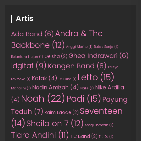
Artis
Andra & The
Ada Band
(6)
Backbone
(12)
Anggi Marito
(1)
Batas Senja
(1)
Ghea Indrawari
(6)
Geisha
(2)
Belantara Hujan
(1)
Idgitaf
(9)
Kangen Band
(8)
Keisya
Letto
(15)
Kotak
(4)
Levronka
(1)
La Luna
(1)
Nadin Amizah
(4)
Nike Ardilla
Mahalini
(1)
NaFF
(1)
Noah
(22)
Padi
(15)
Payung
(4)
Seventeen
Teduh
(7)
Raim Laode
(2)
(14)
Sheila on 7
(12)
Soegi Bornean
(1)
Tiara Andini
(11)
TIC Band
(2)
Titi DJ
(1)