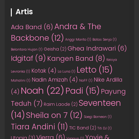
Artis
Andra & The
Ada Band
(6)
Backbone
(12)
Anggi Marito
(1)
Batas Senja
(1)
Ghea Indrawari
(6)
Geisha
(2)
Belantara Hujan
(1)
Idgitaf
(9)
Kangen Band
(8)
Keisya
Letto
(15)
Kotak
(4)
Levronka
(1)
La Luna
(1)
Nadin Amizah
(4)
Nike Ardilla
Mahalini
(1)
NaFF
(1)
Noah
(22)
Padi
(15)
Payung
(4)
Seventeen
Teduh
(7)
Raim Laode
(2)
(14)
Sheila on 7
(12)
Soegi Bornean
(1)
Tiara Andini
(11)
TIC Band
(2)
Titi DJ
(1)
Yovie &
Vierra
(6)
Utopia
(3)
Virgoun
(1)