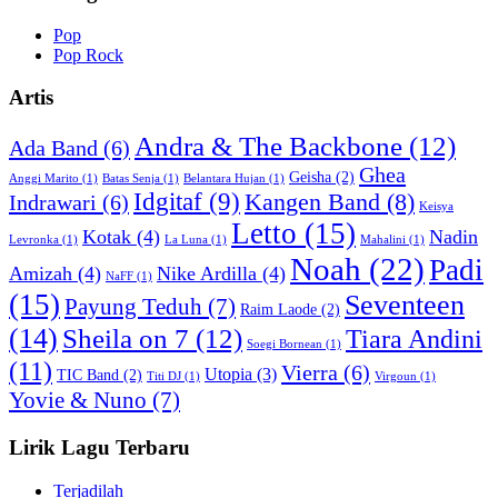
Pop
Pop Rock
Artis
Andra & The Backbone
(12)
Ada Band
(6)
Ghea
Geisha
(2)
Anggi Marito
(1)
Batas Senja
(1)
Belantara Hujan
(1)
Idgitaf
(9)
Kangen Band
(8)
Indrawari
(6)
Keisya
Letto
(15)
Kotak
(4)
Nadin
Levronka
(1)
La Luna
(1)
Mahalini
(1)
Noah
(22)
Padi
Amizah
(4)
Nike Ardilla
(4)
NaFF
(1)
(15)
Seventeen
Payung Teduh
(7)
Raim Laode
(2)
(14)
Sheila on 7
(12)
Tiara Andini
Soegi Bornean
(1)
(11)
Vierra
(6)
Utopia
(3)
TIC Band
(2)
Titi DJ
(1)
Virgoun
(1)
Yovie & Nuno
(7)
Lirik Lagu Terbaru
Terjadilah