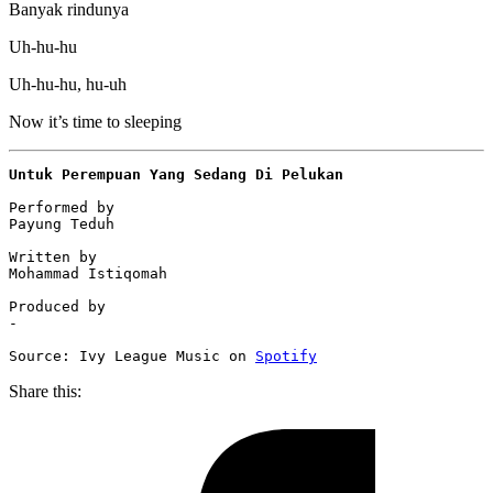
Banyak rindunya
Uh-hu-hu
Uh-hu-hu, hu-uh
Now it’s time to sleeping
Untuk Perempuan Yang Sedang Di Pelukan
Performed by

Payung Teduh

Written by

Mohammad Istiqomah

Produced by

-

Source: Ivy League Music on 
Spotify
Share this: