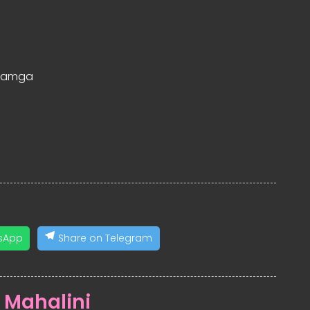
Kamga
sApp
Share on Telegram
:
Mahalini