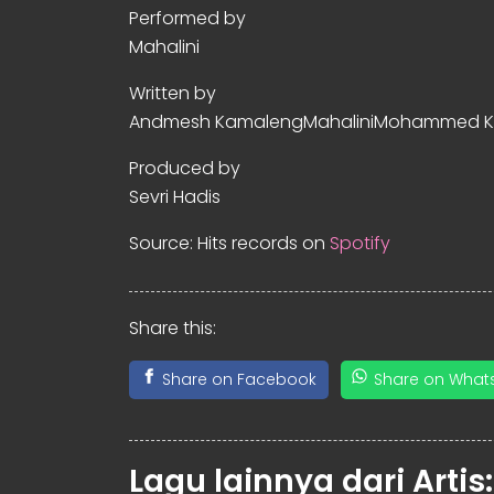
Performed by
Mahalini
Written by
Andmesh KamalengMahaliniMohammed 
Produced by
Sevri Hadis
Source: Hits records on
Spotify
Share this:
Share on Facebook
Share on What
Lagu lainnya dari Artis