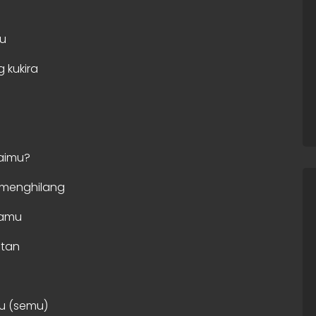
ku
 kukira
aimu?
n menghilang
namu
itan
mu (semu)