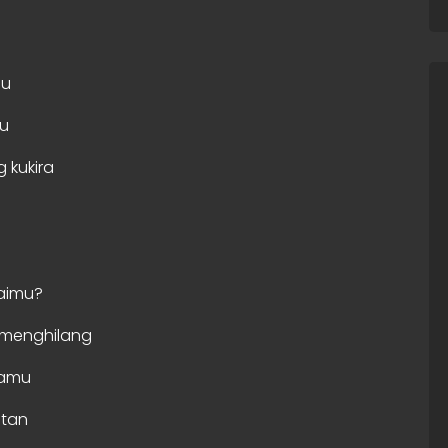
mu
ku
 kukira
aimu?
n menghilang
namu
itan