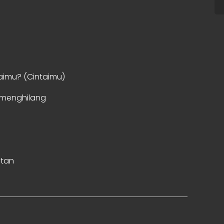
aimu? (Cintaimu)
n menghilang
itan