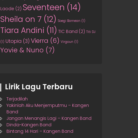
Seventeen
(14)
Laode
(2)
Sheila on 7
(12)
Soegi Bornean
(1)
Tiara Andini
(11)
TIC Band
(2)
Titi DJ
Vierra
(6)
Utopia
(3)
(1)
Virgoun
(1)
Yovie & Nuno
(7)
Lirik Lagu Terbaru
Terjadilah
Yakinlah Aku Menjemputmu – Kangen
Band
Jangan Menangis Lagi – Kangen Band
Dinda-Kangen Band
Bintang 14 Hari – Kangen Band