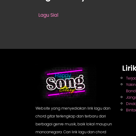
Lagu Sial
Lir
Terja
Yaki
Band
Jang
Dind
Website yang menyediakan lirik lagu dan
Binta
chord gitar terlengkap dan terbaru dari
berbagai genre musik, baik lokal maupun
mancanegara. Cari lirik lagu dan chord