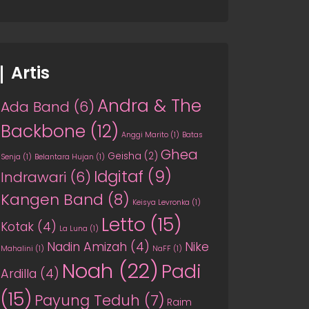
Artis
Andra & The
Ada Band
(6)
Backbone
(12)
Anggi Marito
(1)
Batas
Ghea
Geisha
(2)
Senja
(1)
Belantara Hujan
(1)
Idgitaf
(9)
Indrawari
(6)
Kangen Band
(8)
Keisya Levronka
(1)
Letto
(15)
Kotak
(4)
La Luna
(1)
Nadin Amizah
(4)
Nike
Mahalini
(1)
NaFF
(1)
Noah
(22)
Padi
Ardilla
(4)
(15)
Payung Teduh
(7)
Raim