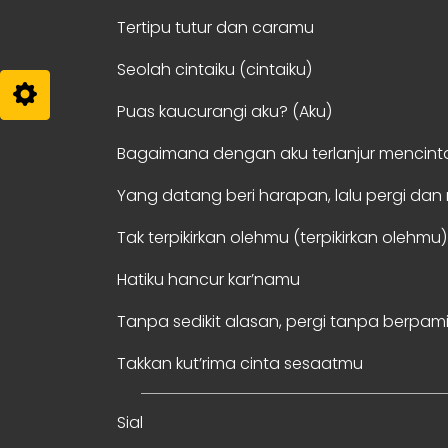
Tertipu tutur dan caramu
Seolah cintaiku (cintaiku)
Puas kaucurangi aku? (Aku)
Bagaimana dengan aku terlanjur mencint
Yang datang beri harapan, lalu pergi da
Tak terpikirkan olehmu (terpikirkan olehmu)
Hatiku hancur kar’namu
Tanpa sedikit alasan, pergi tanpa berpam
Takkan kut’rima cinta sesaatmu
Sial