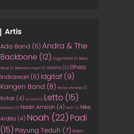
Artis
Andra & The
Ada Band
(6)
Backbone
(12)
Anggi Marito
(1)
Batas
Ghea
Geisha
(2)
Senja
(1)
Belantara Hujan
(1)
Idgitaf
(9)
Indrawari
(6)
Kangen Band
(8)
Keisya Levronka
(1)
Letto
(15)
Kotak
(4)
La Luna
(1)
Nadin Amizah
(4)
Nike
Mahalini
(1)
NaFF
(1)
Noah
(22)
Padi
Ardilla
(4)
(15)
Payung Teduh
(7)
Raim