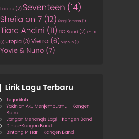
Seventeen
(14)
Laode
(2)
Sheila on 7
(12)
Soegi Bornean
(1)
Tiara Andini
(11)
TIC Band
(2)
Titi DJ
Vierra
(6)
Utopia
(3)
(1)
Virgoun
(1)
Yovie & Nuno
(7)
Lirik Lagu Terbaru
Terjadilah
Yakinlah Aku Menjemputmu – Kangen
Band
Jangan Menangis Lagi – Kangen Band
Dinda-Kangen Band
Bintang 14 Hari – Kangen Band