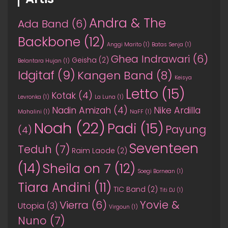
Andra & The
Ada Band
(6)
Backbone
(12)
Anggi Marito
(1)
Batas Senja
(1)
Ghea Indrawari
(6)
Geisha
(2)
Belantara Hujan
(1)
Idgitaf
(9)
Kangen Band
(8)
Keisya
Letto
(15)
Kotak
(4)
Levronka
(1)
La Luna
(1)
Nadin Amizah
(4)
Nike Ardilla
Mahalini
(1)
NaFF
(1)
Noah
(22)
Padi
(15)
Payung
(4)
Seventeen
Teduh
(7)
Raim Laode
(2)
(14)
Sheila on 7
(12)
Soegi Bornean
(1)
Tiara Andini
(11)
TIC Band
(2)
Titi DJ
(1)
Yovie &
Vierra
(6)
Utopia
(3)
Virgoun
(1)
Nuno
(7)