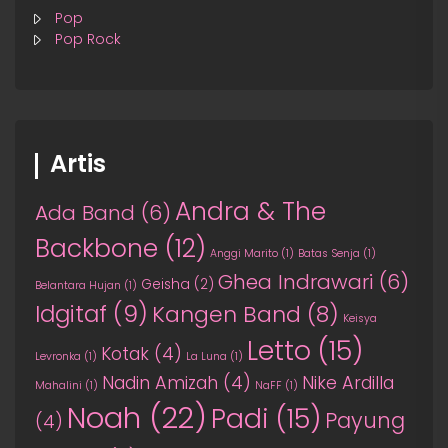
Pop
Pop Rock
Artis
Andra & The
Ada Band
(6)
Backbone
(12)
Anggi Marito
(1)
Batas Senja
(1)
Ghea Indrawari
(6)
Geisha
(2)
Belantara Hujan
(1)
Idgitaf
(9)
Kangen Band
(8)
Keisya
Letto
(15)
Kotak
(4)
Levronka
(1)
La Luna
(1)
Nadin Amizah
(4)
Nike Ardilla
Mahalini
(1)
NaFF
(1)
Noah
(22)
Padi
(15)
Payung
(4)