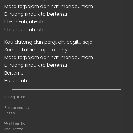
Mata terpejam dan hati menggumam
Di ruang rindu kita bertemu
Uh-uh-uh, uh-uh
Uh-uh, uh-uh-uh
Kau datang dan pergi, oh, begitu saja
Semua kut’rima apa adanya
Mata terpejam dan hati menggumam
Di ruang rindu kita bertemu
Bertemu
Hu-uh-uh
Ruang Rindu
Performed by

Letto

Written by

Noe Letto
