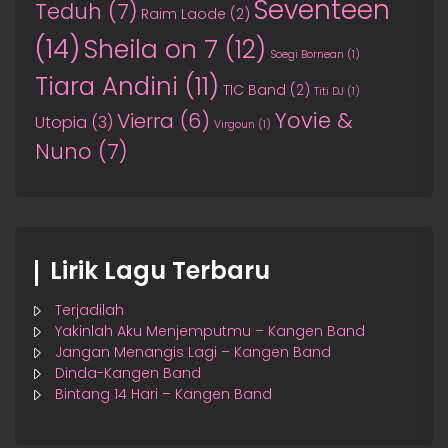
Seventeen
Teduh
(7)
Raim Laode
(2)
(14)
Sheila on 7
(12)
Soegi Bornean
(1)
Tiara Andini
(11)
TIC Band
(2)
Titi DJ
(1)
Yovie &
Vierra
(6)
Utopia
(3)
Virgoun
(1)
Nuno
(7)
Lirik Lagu Terbaru
Terjadilah
Yakinlah Aku Menjemputmu – Kangen Band
Jangan Menangis Lagi – Kangen Band
Dinda-Kangen Band
Bintang 14 Hari – Kangen Band