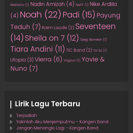
Nadin Amizah
(4)
Nike Ardilla
Mahalini
(1)
NaFF
(1)
Noah
(22)
Padi
(15)
Payung
(4)
Seventeen
Teduh
(7)
Raim Laode
(2)
(14)
Sheila on 7
(12)
Soegi Bornean
(1)
Tiara Andini
(11)
TIC Band
(2)
Titi DJ
(1)
Yovie &
Vierra
(6)
Utopia
(3)
Virgoun
(1)
Nuno
(7)
Lirik Lagu Terbaru
Terjadilah
Yakinlah Aku Menjemputmu – Kangen Band
Jangan Menangis Lagi – Kangen Band