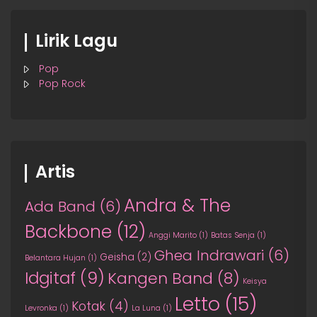
Lirik Lagu
Pop
Pop Rock
Artis
Andra & The
Ada Band
(6)
Backbone
(12)
Anggi Marito
(1)
Batas Senja
(1)
Ghea Indrawari
(6)
Geisha
(2)
Belantara Hujan
(1)
Idgitaf
(9)
Kangen Band
(8)
Keisya
Letto
(15)
Kotak
(4)
Levronka
(1)
La Luna
(1)