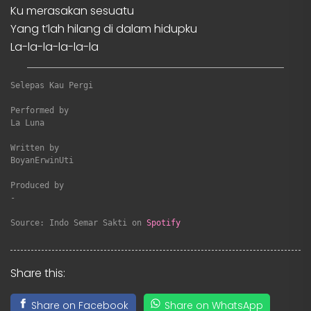
Ku merasakan sesuatu
Yang t’lah hilang di dalam hidupku
La-la-la-la-la-la
Selepas Kau Pergi
Performed by

La Luna

Written by

BoyanErwinUti

Produced by

-

Source: Indo Semar Sakti on 
Spotify
Share this:
Share on Facebook
Share on WhatsApp