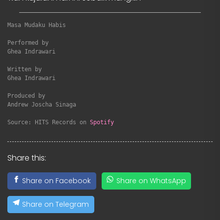
Masa Mudaku Habis
Performed by

Ghea Indrawari

Written by

Ghea Indrawari

Produced by

Andrew Joscha Sinaga

Source: HITS Records on 
Spotify
Share this:
Share on Facebook
Share on WhatsApp
Share on Telegram