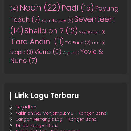
Noah
(22)
Padi
(15)
Payung
(4)
Seventeen
Teduh
(7)
Raim Laode
(2)
(14)
Sheila on 7
(12)
Soegi Bornean
(1)
Tiara Andini
(11)
TIC Band
(2)
Titi DJ
(1)
Yovie &
Vierra
(6)
Utopia
(3)
Virgoun
(1)
Nuno
(7)
Lirik Lagu Terbaru
Terjadilah
Yakinlah Aku Menjemputmu – Kangen Band
Jangan Menangis Lagi – Kangen Band
Dinda-Kangen Band