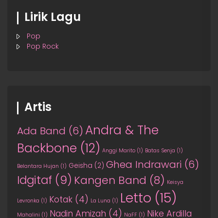
Lirik Lagu
Pop
Pop Rock
Artis
Andra & The
Ada Band
(6)
Backbone
(12)
Anggi Marito
(1)
Batas Senja
(1)
Ghea Indrawari
(6)
Geisha
(2)
Belantara Hujan
(1)
Idgitaf
(9)
Kangen Band
(8)
Keisya
Letto
(15)
Kotak
(4)
Levronka
(1)
La Luna
(1)
Nadin Amizah
(4)
Nike Ardilla
Mahalini
(1)
NaFF
(1)