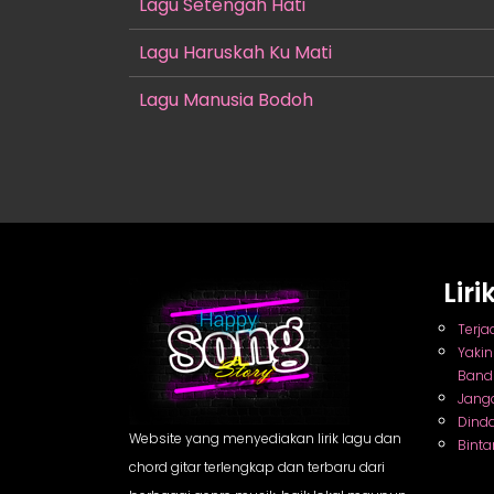
Lagu Setengah Hati
Lagu Haruskah Ku Mati
Lagu Manusia Bodoh
Lir
Terja
Yaki
Band
Jang
Dind
Website yang menyediakan lirik lagu dan
Binta
chord gitar terlengkap dan terbaru dari