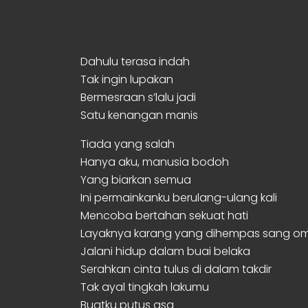
Dahulu terasa indah
Tak ingin lupakan
Bermesraan s’lalu jadi
Satu kenangan manis
Tiada yang salah
Hanya aku, manusia bodoh
Yang biarkan semua
Ini permainkanku berulang-ulang kali
Mencoba bertahan sekuat hati
Layaknya karang yang dihempas sang o
Jalani hidup dalam buai belaka
Serahkan cinta tulus di dalam takdir
Tak ayal tingkah lakumu
Buatku putus asa