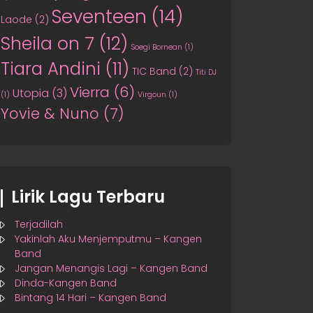
Seventeen
(14)
Laode
(2)
Sheila on 7
(12)
Soegi Bornean
(1)
Tiara Andini
(11)
TIC Band
(2)
Titi DJ
Vierra
(6)
Utopia
(3)
(1)
Virgoun
(1)
Yovie & Nuno
(7)
Lirik Lagu Terbaru
Terjadilah
Yakinlah Aku Menjemputmu – Kangen
Band
Jangan Menangis Lagi – Kangen Band
Dinda-Kangen Band
Bintang 14 Hari – Kangen Band