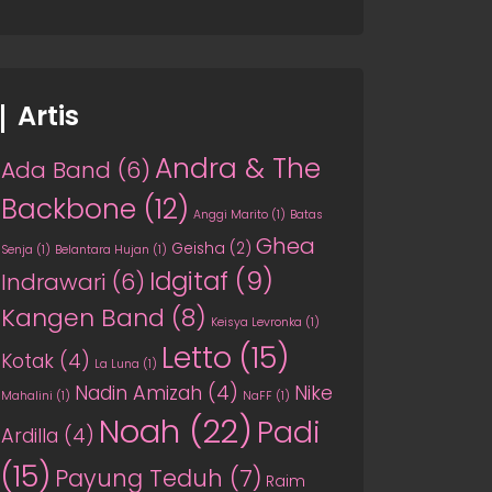
Artis
Andra & The
Ada Band
(6)
Backbone
(12)
Anggi Marito
(1)
Batas
Ghea
Geisha
(2)
Senja
(1)
Belantara Hujan
(1)
Idgitaf
(9)
Indrawari
(6)
Kangen Band
(8)
Keisya Levronka
(1)
Letto
(15)
Kotak
(4)
La Luna
(1)
Nadin Amizah
(4)
Nike
Mahalini
(1)
NaFF
(1)
Noah
(22)
Padi
Ardilla
(4)
(15)
Payung Teduh
(7)
Raim