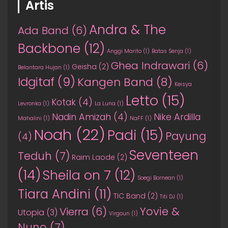
Artis
Andra & The
Ada Band
(6)
Backbone
(12)
Anggi Marito
(1)
Batas Senja
(1)
Ghea Indrawari
(6)
Geisha
(2)
Belantara Hujan
(1)
Idgitaf
(9)
Kangen Band
(8)
Keisya
Letto
(15)
Kotak
(4)
Levronka
(1)
La Luna
(1)
Nadin Amizah
(4)
Nike Ardilla
Mahalini
(1)
NaFF
(1)
Noah
(22)
Padi
(15)
Payung
(4)
Seventeen
Teduh
(7)
Raim Laode
(2)
(14)
Sheila on 7
(12)
Soegi Bornean
(1)
Tiara Andini
(11)
TIC Band
(2)
Titi DJ
(1)
Yovie &
Vierra
(6)
Utopia
(3)
Virgoun
(1)
Nuno
(7)