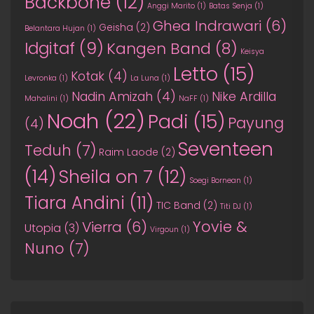
Backbone
(12)
Anggi Marito
(1)
Batas Senja
(1)
Ghea Indrawari
(6)
Geisha
(2)
Belantara Hujan
(1)
Idgitaf
(9)
Kangen Band
(8)
Keisya
Letto
(15)
Kotak
(4)
Levronka
(1)
La Luna
(1)
Nadin Amizah
(4)
Nike Ardilla
Mahalini
(1)
NaFF
(1)
Noah
(22)
Padi
(15)
Payung
(4)
Seventeen
Teduh
(7)
Raim Laode
(2)
(14)
Sheila on 7
(12)
Soegi Bornean
(1)
Tiara Andini
(11)
TIC Band
(2)
Titi DJ
(1)
Yovie &
Vierra
(6)
Utopia
(3)
Virgoun
(1)
Nuno
(7)