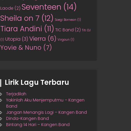
Seventeen
(14)
Laode
(2)
Sheila on 7
(12)
Soegi Bornean
(1)
Tiara Andini
(11)
TIC Band
(2)
Titi DJ
Vierra
(6)
Utopia
(3)
(1)
Virgoun
(1)
Yovie & Nuno
(7)
Lirik Lagu Terbaru
Terjadilah
Yakinlah Aku Menjemputmu – Kangen
Band
Jangan Menangis Lagi – Kangen Band
Dinda-Kangen Band
Bintang 14 Hari – Kangen Band