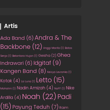
Artis
Andra & The
Ada Band
(6)
Backbone
(12)
Anggi Marito
(1)
Batas
Ghea
Geisha
(2)
Senja
(1)
Belantara Hujan
(1)
Idgitaf
(9)
Indrawari
(6)
Kangen Band
(8)
Keisya Levronka
(1)
Letto
(15)
Kotak
(4)
La Luna
(1)
Nadin Amizah
(4)
Nike
Mahalini
(1)
NaFF
(1)
Noah
(22)
Padi
Ardilla
(4)
(15)
Payung Teduh
(7)
Raim