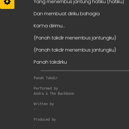
Yang menembus jantung hatiku (hatiku)
Dan membuat diriku bahagia
Kar’na dirimu…
(Panah takdir menembus jantungku)
(Panah takdir menembus jantungku)
Panah takdirku
Panah Takdir
Performed by

Andra & The Backbone

Written by

-

Produced by

-
