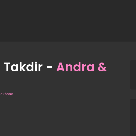
 Takdir -
Andra &
ackbone