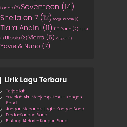
Seventeen
(14)
Laode
(2)
Sheila on 7
(12)
Soegi Bornean
(1)
Tiara Andini
(11)
TIC Band
(2)
Titi DJ
Vierra
(6)
Utopia
(3)
(1)
Virgoun
(1)
Yovie & Nuno
(7)
Lirik Lagu Terbaru
Terjadilah
Yakinlah Aku Menjemputmu – Kangen
Band
Jangan Menangis Lagi – Kangen Band
Dinda-Kangen Band
Bintang 14 Hari – Kangen Band