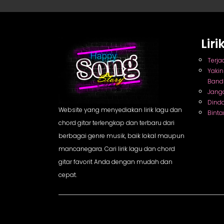
Lir
Terja
Yaki
Band
Jang
Dind
Website yang menyediakan lirik lagu dan
Binta
chord gitar terlengkap dan terbaru dari
berbagai genre musik, baik lokal maupun
mancanegara. Cari lirik lagu dan chord
gitar favorit Anda dengan mudah dan
cepat.