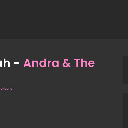
ah -
Andra & The
ackbone