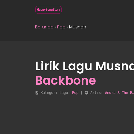
Beranda
›
Pop
›
Musnah
Lirik Lagu Musn
Backbone
 Kategori Lagu: 
Pop
 | 
 Artis: 
Andra & The B