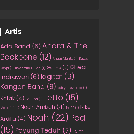
Artis
Andra & The
Ada Band
(6)
Backbone
(12)
Anggi Marito
(1)
Batas
Ghea
Geisha
(2)
Senja
(1)
Belantara Hujan
(1)
Idgitaf
(9)
Indrawari
(6)
Kangen Band
(8)
Keisya Levronka
(1)
Letto
(15)
Kotak
(4)
La Luna
(1)
Nadin Amizah
(4)
Nike
Mahalini
(1)
NaFF
(1)
Noah
(22)
Padi
Ardilla
(4)
(15)
Payung Teduh
(7)
Raim