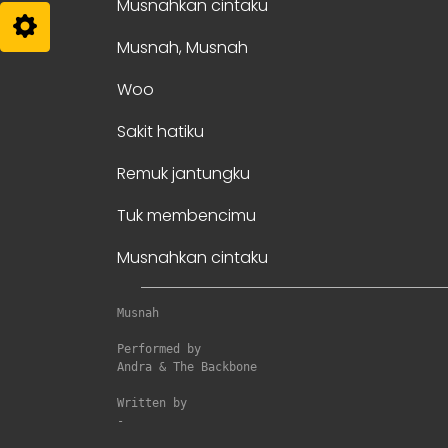
Musnahkan cintaku
Musnah, Musnah
Woo
Sakit hatiku
Remuk jantungku
Tuk membencimu
Musnahkan cintaku
Musnah
Performed by

Andra & The Backbone

Written by

-
