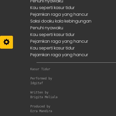
Penuhi nyawaku
Kau seperti kasur tidur
Pejamkan raga yang hancur
Saksi doaku kala kebingungan
Penuhi nyawaku
Kau seperti kasur tidur
Pejamkan raga yang hancur
Kau seperti kasur tidur
Pejamkan raga yang hancur
Kasur Tidur
Performed by

Idgitaf

Written by

Brigita Meliala

Produced by

Ezra Mandira
