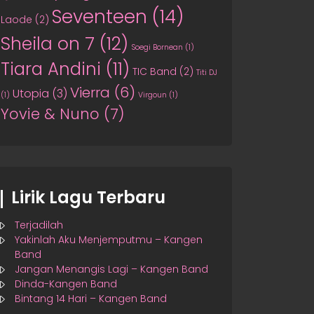
Seventeen
(14)
Laode
(2)
Sheila on 7
(12)
Soegi Bornean
(1)
Tiara Andini
(11)
TIC Band
(2)
Titi DJ
Vierra
(6)
Utopia
(3)
(1)
Virgoun
(1)
Yovie & Nuno
(7)
Lirik Lagu Terbaru
Terjadilah
Yakinlah Aku Menjemputmu – Kangen
Band
Jangan Menangis Lagi – Kangen Band
Dinda-Kangen Band
Bintang 14 Hari – Kangen Band