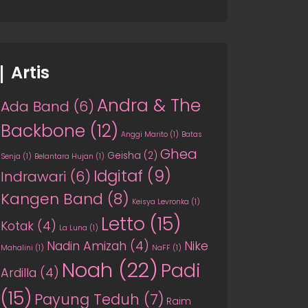
Artis
Andra & The
Ada Band
(6)
Backbone
(12)
Anggi Marito
(1)
Batas
Ghea
Geisha
(2)
Senja
(1)
Belantara Hujan
(1)
Idgitaf
(9)
Indrawari
(6)
Kangen Band
(8)
Keisya Levronka
(1)
Letto
(15)
Kotak
(4)
La Luna
(1)
Nadin Amizah
(4)
Nike
Mahalini
(1)
NaFF
(1)
Noah
(22)
Padi
Ardilla
(4)
(15)
Payung Teduh
(7)
Raim